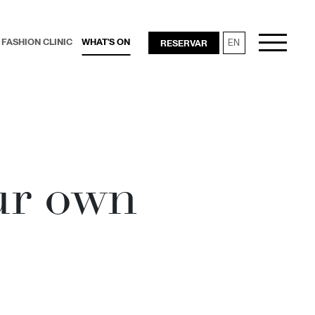
FASHION CLINIC
WHAT'S ON
RESERVAR
EN
RESTAURANTES
ur own