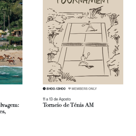
8H00-13H00
MEMBERS ONLY
11 a 13 de Agosto
elvagem:
Torneio de Ténis AM
s,