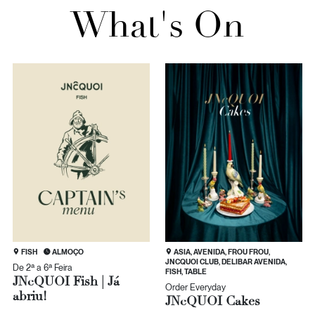
What's On
FISH
ALMOÇO
ASIA, AVENIDA, FROU FROU,
JNCQUOI CLUB, DELIBAR AVENIDA,
De 2ª a 6ª Feira
FISH, TABLE
JN
c
QUOI Fish | Já
Order Everyday
abriu!
JN
c
QUOI Cakes