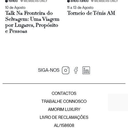
19H00
MEMBERS ONLY
8H00-13H00
MEMBERS ONLY
10 de Agosto
11 a 13 de Agosto
Talk Na Fronteira do
Torneio de Ténis AM
Selvagem: Uma Viagem
por Lugares, Propósito
e Pessoas
SIGA-NOS
JNcQUOI Table
JNcQUOI
Amorim Luxury Group
JNcQUOI Fish
CONTACTOS
JNcQUOI Avenida
TRABALHE CONNOSCO
JNcQUOI Asia
AMORIM LUXURY
JNcQUOI Club
LIVRO DE RECLAMAÇÕES
JNcQUOI Frou Frou
JNcQUOI Club Comporta
AL/158608