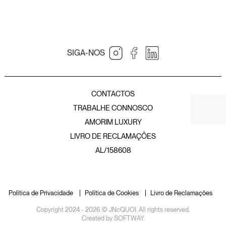
SIGA-NOS
JNcQUOI Table
JNcQUOI
Amorim Luxury Group
JNcQUOI Fish
CONTACTOS
JNcQUOI Avenida
TRABALHE CONNOSCO
JNcQUOI Asia
AMORIM LUXURY
JNcQUOI Club
LIVRO DE RECLAMAÇÕES
JNcQUOI Frou Frou
JNcQUOI Club Comporta
AL/158608
JNcQUOI Beach Club
JNcQUOI Deli Comporta
Política de Privacidade
Política de Cookies
Livro de Reclamações
Copyright 2024 - 2026 © JNcQUOI. All rights reserved.
Created by
SOFTWAY
.