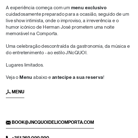
A experiência começa com um
menu exclusivo
cuidadosamente preparado para a ocasião, seguido de um
live show intimista, onde o improviso, a irreverência e o
humor icónico de Herman José prometem uma noite
memorável na Comporta.
Uma celebração descontraída da gastronomia, da música e
do entretenimento - ao estilo JNcQUOI.
Lugares limitados.
Veja o
Menu
abaixo e
antecipe a sua reserva
!
MENU
BOOK@JNCQUOIDELICOMPORTA.COM
+351 269 099 990