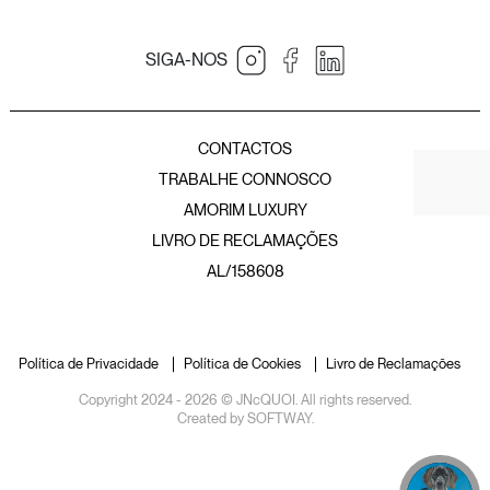
SIGA-NOS
JNcQUOI Table
JNcQUOI
Amorim Luxury Group
JNcQUOI Fish
CONTACTOS
JNcQUOI Avenida
TRABALHE CONNOSCO
JNcQUOI Asia
AMORIM LUXURY
JNcQUOI Club
LIVRO DE RECLAMAÇÕES
JNcQUOI Frou Frou
JNcQUOI Club Comporta
AL/158608
JNcQUOI Beach Club
JNcQUOI Deli Comporta
Política de Privacidade
Política de Cookies
Livro de Reclamações
Copyright 2024 - 2026 © JNcQUOI. All rights reserved.
Created by
SOFTWAY
.